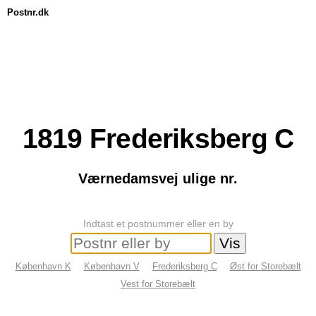
Postnr.dk
1819
Frederiksberg C
Værnedamsvej ulige nr.
Indtast et postnummer eller en by
København K
København V
Frederiksberg C
Øst for Storebælt
Vest for Storebælt