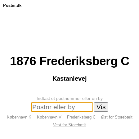
Postnr.dk
1876
Frederiksberg C
Kastanievej
Indtast et postnummer eller en by
København K
København V
Frederiksberg C
Øst for Storebælt
Vest for Storebælt