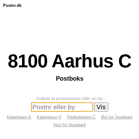
Postnr.dk
8100
Aarhus C
Postboks
Indtast et postnummer eller en by
København K
København V
Frederiksberg C
Øst for Storebælt
Vest for Storebælt