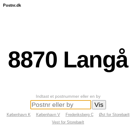
Postnr.dk
8870
Langå
Indtast et postnummer eller en by
København K
København V
Frederiksberg C
Øst for Storebælt
Vest for Storebælt